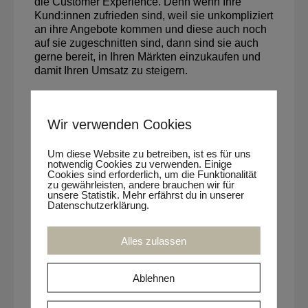
die Customer Experience. Denn wenn Ihre
Kund:innen zufrieden sind, weil sie unkompliziert
an ihre Angebote kommen und diese auch noch
auf sie zugeschnitten sind, dann sind sie auch
gerne bereit, in Ihren Märkten einzukaufen und
damit Ihren Umsatz zu steigern.
Und jetzt Sie? Flugblatt und Druckschrift oder
Angebote auf WhatsApp?
Wir verwenden Cookies
Schreiben Sie uns – es interessiert uns
wirklich!
post@the-retail-academy.com
Um diese Website zu betreiben, ist es für uns
notwendig Cookies zu verwenden. Einige
Cookies sind erforderlich, um die Funktionalität
zu gewährleisten, andere brauchen wir für
unsere Statistik. Mehr erfährst du in unserer
Datenschutzerklärung.
Unsere heutige Kolumnistin
Silvia Delonge
Alles zulassen
HEAD OF CLIENT SERVICE | TERRITORY
GMBH
Ablehnen
Silvia Delonge ist Head of Client Services bei
TERRITORY. Sie leitet dort die Kundenberatung