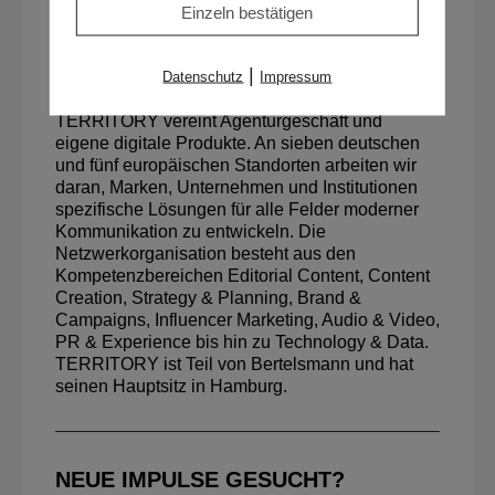
Einzeln bestätigen
für den Bereich Retail und berät viele namhafte
Retail-Kunden, vor allem in den Disziplinen
Kommunikationsstrategie, Contentstrategie und
|
Datenschutz
Impressum
digitale Strategie.
TERRITORY vereint Agenturgeschäft und
eigene digitale Produkte. An sieben deutschen
und fünf europäischen Standorten arbeiten wir
daran, Marken, Unternehmen und Institutionen
spezifische Lösungen für alle Felder moderner
Kommunikation zu entwickeln. Die
Netzwerkorganisation besteht aus den
Kompetenzbereichen Editorial Content, Content
Creation, Strategy & Planning, Brand &
Campaigns, Influencer Marketing, Audio & Video,
PR & Experience bis hin zu Technology & Data.
TERRITORY ist Teil von Bertelsmann und hat
seinen Hauptsitz in Hamburg.
NEUE IMPULSE GESUCHT?