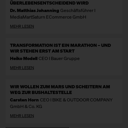
ÜBERLEBENSENTSCHEIDEND WIRD
Dr. Matthias Johanning
Geschäftsführer I
MediaMartSaturn ECommerce GmbH
MEHR LESEN
TRANSFORMATION IST EIN MARATHON – UND
WIR STEHEN ERST AM START
Heiko Modell
CEO I Bauer Gruppe
MEHR LESEN
WIR WOLLEN ZUM MARS UND SCHEITERN AM
WEG ZUR BUSHALTESTELLE
Carsten Horn
CEO I BIKE & OUTDOOR COMPANY
GmbH & Co. KG
MEHR LESEN