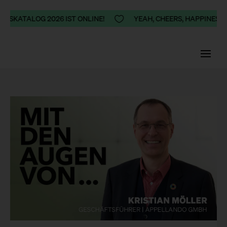
KATALOG 2026 IST ONLINE!

YEAH, CHEERS, HAPPINESS - U