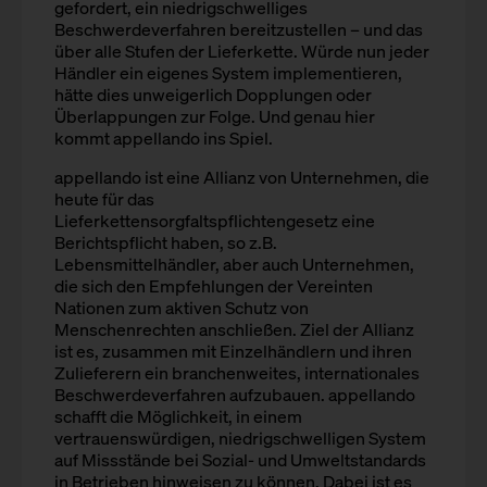
gefordert, ein niedrigschwelliges
Beschwerdeverfahren bereitzustellen – und das
über alle Stufen der Lieferkette. Würde nun jeder
Händler ein eigenes System implementieren,
hätte dies unweigerlich Dopplungen oder
Überlappungen zur Folge. Und genau hier
kommt appellando ins Spiel.
appellando ist eine Allianz von Unternehmen, die
heute für das
Lieferkettensorgfaltspflichtengesetz eine
Berichtspflicht haben, so z.B.
Lebensmittelhändler, aber auch Unternehmen,
die sich den Empfehlungen der Vereinten
Nationen zum aktiven Schutz von
Menschenrechten anschließen. Ziel der Allianz
ist es, zusammen mit Einzelhändlern und ihren
Zulieferern ein branchenweites, internationales
Beschwerdeverfahren aufzubauen. appellando
schafft die Möglichkeit, in einem
vertrauenswürdigen, niedrigschwelligen System
auf Missstände bei Sozial- und Umweltstandards
in Betrieben hinweisen zu können. Dabei ist es