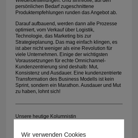
Wiederbestellungen. Und sinnvolle, auf den
persönlichen Bedarf zugeschnittene
Produktempfehlungen runden das Angebot ab.
Darauf aufbauend, werden dann alle Prozesse
optimiert, vom Verkauf über Logistik,
Technologie, das Marketing bis zur
Strategieplanung. Das mag einfach klingen, es
ist aber nicht weniger als eine Revolution für
viele Unternehmen. Einige der wichtigsten
Voraussetzungen für echte Omnichannel-
Kundenzentrierung sind deshalb: Mut,
Konsistenz und Ausdauer. Eine kundenzentrierte
Transformation des Business Modells ist kein
Sprint, sondern ein Marathon. Ausdauer und Mut
zu haben, lohnt sich!
Unsere heutige Kolumnistin
Melanie Kleemann
Wir verwenden Cookies
Customer Ambassador | Experting für