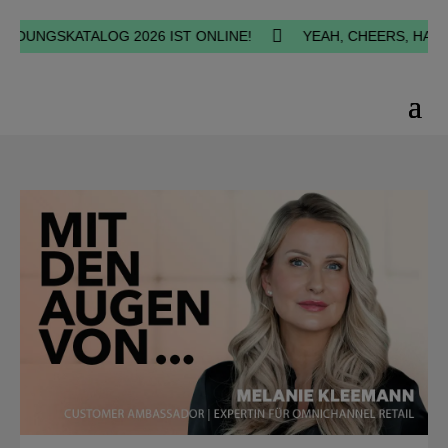

UNGSKATALOG 2026 IST ONLINE!
YEAH, CHEERS, HAPPINE