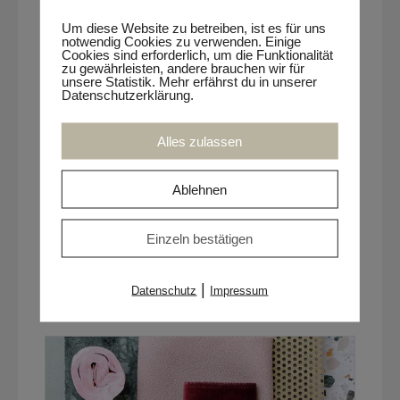
Omnichannel Retail Melanie Kleemann,
Um diese Website zu betreiben, ist es für uns
internationale C-Level Executive, blickt auf
notwendig Cookies zu verwenden. Einige
Cookies sind erforderlich, um die Funktionalität
mehr als zwei Jahrzehnte
zu gewährleisten, andere brauchen wir für
Führungserfahrung zurück. Auf nationaler
unsere Statistik. Mehr erfährst du in unserer
Datenschutzerklärung.
und globaler Ebene leitete sie eine Vielzahl
an Business Transformationen mit dem
Fokus auf Customer Centricity, Digital und
Alles zulassen
Omnichannel u.a. für IKEA, VORWERK
und JC New Retail – Peek & Cloppenburg
Ablehnen
Group.
Einzeln bestätigen
NEUE IMPULSE GESUCHT?
|
Datenschutz
Impressum
Unser Programm | Ausgewählte Veranstaltungen