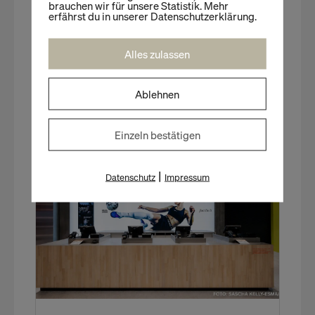
brauchen wir für unsere Statistik. Mehr
Lebensbereichen, mit der Möglichkeit
erfährst du in unserer Datenschutzerklärung.
gesammelte Meilen dort gegen Produkte
einzulösen.
Alles zulassen
Ablehnen
NEUE IMPULSE GESUCHT?
Unser Programm | Ausgewählte Veranstaltungen
zum Thema
Einzeln bestätigen
|
Datenschutz
Impressum