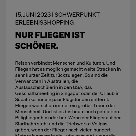
15. JUNI 2023 | SCHWERPUNKT
ERLEBNISSHOPPING
NUR FLIEGEN IST
SCHÖNER.
Reisen verbindet Menschen und Kulturen. Und
Fliegen hat es möglich gemacht weite Strecken in
sehr kurzer Zeit zurückzulegen. So sind die
Verwandten in Australien, die
Austauschschülerin in den USA, das
Geschäftsmeeting in Singapur oder der Urlaub in
Südafrika nur ein paar Flugstunden entfernt.
Fliegen war schon immer ein großer Traum der
Menschheit. Und ist es bis heute auch geblieben.
Billigflieger hin oder her. Wenn der Flieger auf der
Startbahn steht und die Triebwerke Vollgas
geben, wenn der Flieger nach vielen hundert
Metern langsam in die Lüfte schwebt, wenn die