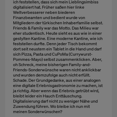
ich feststellen, dass sich mein Lieblingsimbiss
digitalisiert hat. Früher saßen hier linke
Weltverbesserer neben biederen
Finanzbeamten und bedient wurde von
Mitgliedern der türkischen Inhaberfamilie selbst.
Friends & Family war das Motto. Das Milieu war
eher studentisch. Heute sieht es aus wie in einer
gestylten Kantine. Eine moderne Kantine, wie ich
feststellen durfte. Denn jeder Tisch bekommt
dort seit neustem ein Tablet in die Hand und darf
sich Pizza, Pasta und CuPoMa (Currywurst-
Pommes-Mayo) selbst zusammenklicken. Aber,
oh Schreck, meine bisherigen Family-and-
Friends-Sonderwünsche waren nicht anklickbar
und wurden demzufolge auch nicht erfüllt.
Schade. Der Grundgedanke, aus einer analogen
eine digitale Erlebnisgastronomie zu machen, ist
ja richtig. Aber wenn das Erlebnis getrübt wird,
bleibt leider ein Hauch Enttäuschung.
Digitalisierung darf nicht zu weniger Nähe und
Zuwendung führen. Wo bleibe ich nun mit
meinen Sonderwünschen?