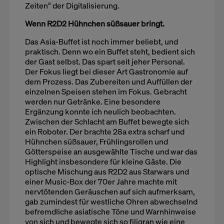
Zeiten“ der Digitalisierung.
Wenn R2D2 Hühnchen süßsauer bringt.
Das Asia-Buffet ist noch immer beliebt, und
praktisch. Denn wo ein Buffet steht, bedient sich
der Gast selbst. Das spart seit jeher Personal.
Der Fokus liegt bei dieser Art Gastronomie auf
dem Prozess. Das Zubereiten und Auffüllen der
einzelnen Speisen stehen im Fokus. Gebracht
werden nur Getränke. Eine besondere
Ergänzung konnte ich neulich beobachten.
Zwischen der Schlacht am Buffet bewegte sich
ein Roboter. Der brachte 28a extra scharf und
Hühnchen süßsauer, Frühlingsrollen und
Götterspeise an ausgewählte Tische und war das
Highlight insbesondere für kleine Gäste. Die
optische Mischung aus R2D2 aus Starwars und
einer Music-Box der 70er Jahre machte mit
nervtötenden Geräuschen auf sich aufmerksam,
gab zumindest für westliche Ohren abwechselnd
befremdliche asiatische Töne und Warnhinweise
von sich und bewegte sich so filigran wie eine