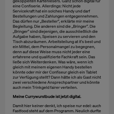
gekoppelten Kartenlesers. Ganz schön digital für
eine Confiserie. Allerdings: Nicht jede
Servicekraft hat ein solches Handy und darf
Bestellungen und Zahlungen entgegennehmen.
Das dürfen nur „Besteller“, erklärte mir meine
Begleitung. Die anderen sind die „Bringer“. Die
„Bringer“ sind diejenigen, die ausschließlich die
Aufgabe haben, Speisen zu servieren und den
Tisch abzuräumen. Arbeitsteilung at it‘s best und
ein Mittel, dem Personalmangel zu begegnen,
denn auf diese Weise muss nicht jeder eine
erfahrene und qualifizierte Fachkraft sein. Das
ließe sich Weiterdenken. Was wäre, wenn ich
gleich mit meinem eigenen Handy bestellen
könnte oder mir der Confiseur gleich ein Tablet
zur Verfügung stellt? Dann hätte ich als Gast nicht
zwei verschiedene Ansprechpartner und könnte
auch mein Trinkgeld fairer verteilen.
Meine Currywurstbude ist jetzt digital.
Damit hier keiner denkt, ich speise nur edel: auch
Fastfood steht auf dem Programm. Neulich durfte