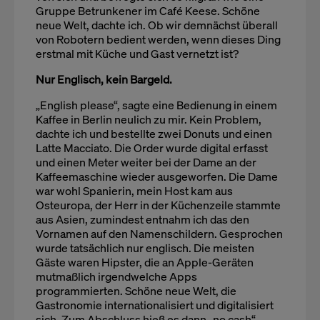
Gruppe Betrunkener im Café Keese. Schöne
neue Welt, dachte ich. Ob wir demnächst überall
von Robotern bedient werden, wenn dieses Ding
erstmal mit Küche und Gast vernetzt ist?
Nur Englisch, kein Bargeld.
„English please“, sagte eine Bedienung in einem
Kaffee in Berlin neulich zu mir. Kein Problem,
dachte ich und bestellte zwei Donuts und einen
Latte Macciato. Die Order wurde digital erfasst
und einen Meter weiter bei der Dame an der
Kaffeemaschine wieder ausgeworfen. Die Dame
war wohl Spanierin, mein Host kam aus
Osteuropa, der Herr in der Küchenzeile stammte
aus Asien, zumindest entnahm ich das den
Vornamen auf den Namenschildern. Gesprochen
wurde tatsächlich nur englisch. Die meisten
Gäste waren Hipster, die an Apple-Geräten
mutmaßlich irgendwelche Apps
programmierten. Schöne neue Welt, die
Gastronomie internationalisiert und digitalisiert
sich. Zum Abschluss hieß es dann „no cash“,