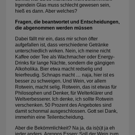
Irgendein Glas muss schlecht gewesen sein,
hieß es dann. Aber welches?
Fragen, die beantwortet und Entscheidungen,
die abgenommen werden müssen
Dabei fällt mir ein, dass mir schon öfter
aufgefallen ist, dass verschiedene Getränke
unterschiedlich wirken. Nein, ich meine nicht
Kaffee oder Tee als Wachmacher oder Energy-
Drinks für lange Nächte, sondern die gängigen
Alkoholika. Bier etwa macht redselig und
feierfreudig. Schnaps macht … naja, hier ist es
besser zu schweigen. Und Wein, vor allem
Rotwein, macht selig. Rotwein, das ist etwas für
Philosophen und Denker, für Welterklärer und
Weltverbesserer. Ich denke, ich sollte Rotwein
verschenken. 50 Prozent des Angebotes sind
damit schonmal ausgeschlossen. Gott sei Dank,
immerhin eine Teilentscheidung.
Aber die Bekömmlichkeit? Na ja, da is(s)t ja eh
jeder anders. Apropos Essen: Soll der Wein zum