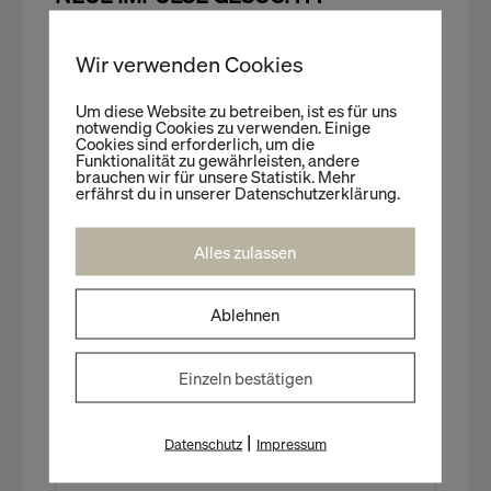
Unser Programm | Ausgewählte Veranstaltungen
zum Thema
Wir verwenden Cookies
Um diese Website zu betreiben, ist es für uns
notwendig Cookies zu verwenden. Einige
Cookies sind erforderlich, um die
Funktionalität zu gewährleisten, andere
brauchen wir für unsere Statistik. Mehr
erfährst du in unserer Datenschutzerklärung.
Alles zulassen
Ablehnen
RETAIL TRENDS
Einzeln bestätigen
Das kommt, das geht, das bleibt – weltweit!​
|
Datenschutz
Impressum
5. November 2026