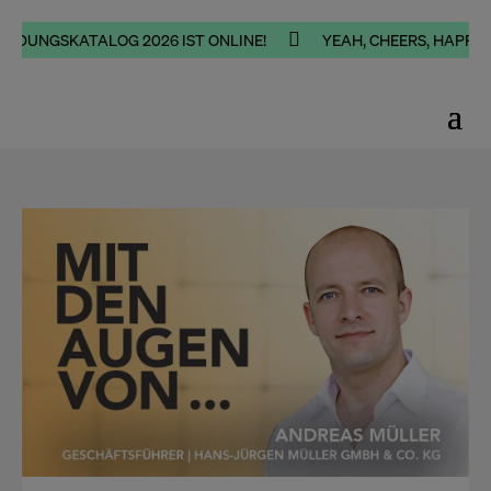

DUNGSKATALOG 2026 IST ONLINE!
YEAH, CHEERS, HAPPINESS