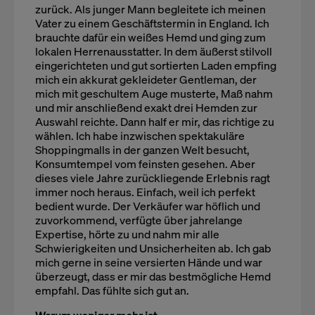
zurück. Als junger Mann begleitete ich meinen
Vater zu einem Geschäftstermin in England. Ich
brauchte dafür ein weißes Hemd und ging zum
lokalen Herrenausstatter. In dem äußerst stilvoll
eingerichteten und gut sortierten Laden empfing
mich ein akkurat gekleideter Gentleman, der
mich mit geschultem Auge musterte, Maß nahm
und mir anschließend exakt drei Hemden zur
Auswahl reichte. Dann half er mir, das richtige zu
wählen. Ich habe inzwischen spektakuläre
Shoppingmalls in der ganzen Welt besucht,
Konsumtempel vom feinsten gesehen. Aber
dieses viele Jahre zurückliegende Erlebnis ragt
immer noch heraus. Einfach, weil ich perfekt
bedient wurde. Der Verkäufer war höflich und
zuvorkommend, verfügte über jahrelange
Expertise, hörte zu und nahm mir alle
Schwierigkeiten und Unsicherheiten ab. Ich gab
mich gerne in seine versierten Hände und war
überzeugt, dass er mir das bestmögliche Hemd
empfahl. Das fühlte sich gut an.