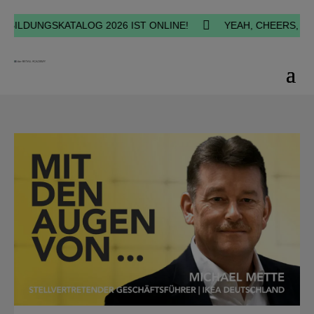

LDUNGSKATALOG 2026 IST ONLINE!
YEAH, CHEERS, HAPPI