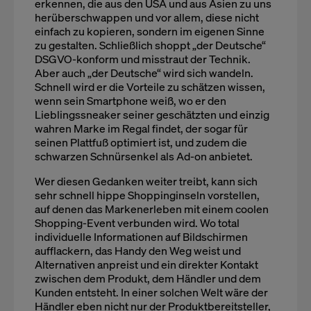
erkennen, die aus den USA und aus Asien zu uns
herüberschwappen und vor allem, diese nicht
einfach zu kopieren, sondern im eigenen Sinne
zu gestalten. Schließlich shoppt „der Deutsche“
DSGVO-konform und misstraut der Technik.
Aber auch „der Deutsche“ wird sich wandeln.
Schnell wird er die Vorteile zu schätzen wissen,
wenn sein Smartphone weiß, wo er den
Lieblingssneaker seiner geschätzten und einzig
wahren Marke im Regal findet, der sogar für
seinen Plattfuß optimiert ist, und zudem die
schwarzen Schnürsenkel als Ad-on anbietet.
Wer diesen Gedanken weiter treibt, kann sich
sehr schnell hippe Shoppinginseln vorstellen,
auf denen das Markenerleben mit einem coolen
Shopping-Event verbunden wird. Wo total
individuelle Informationen auf Bildschirmen
aufflackern, das Handy den Weg weist und
Alternativen anpreist und ein direkter Kontakt
zwischen dem Produkt, dem Händler und dem
Kunden entsteht. In einer solchen Welt wäre der
Händler eben nicht nur der Produktbereitsteller,