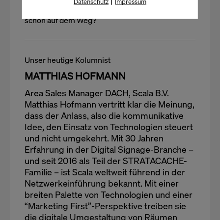
|
Datenschutz
Impressum
Der Handel muss sich krass machen! Sind Sie
schon auf dem Weg?
Unser heutige Kolumnist
MATTHIAS HOFMANN
Area Sales Manager DACH, Scala B.V.
Matthias Hofmann vertritt klar die Meinung,
dass der Anlass, also die kommunikative
Idee, den Einsatz von Technologien steuert
und nicht umgekehrt. Mit 30 Jahren
Erfahrung in der Digital Signage-Branche –
und seit 2016 als Teil der STRATACACHE-
Familie – ist Scala weltweit führend in der
Netzwerkeinführung bekannt. Mit einer
breiten Palette von Technologien und einer
“Marketing First”-Perspektive treiben sie
die digitale Umgestaltung von Räumen