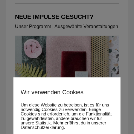
NEUE IMPULSE GESUCHT?
Unser Programm | Ausgewählte Veranstaltungen
Wir verwenden Cookies
Um diese Website zu betreiben, ist es für uns
NEUE TRENDMATERIALIEN AM POS
notwendig Cookies zu verwenden. Einige
Cookies sind erforderlich, um die Funktionalität
zu gewährleisten, andere brauchen wir für
Trends fühlen: Materialien live erleben
unsere Statistik. Mehr erfährst du in unserer
Datenschutzerklärung.