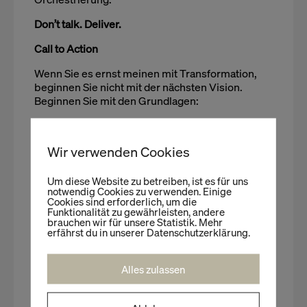
Don’t talk. Deliver.
Call to Action
Wenn Sie es ernst meinen mit Transformation,
beginnen Sie nicht mit der nächsten Vision.
Beginnen Sie mit den Grundlagen:
Schaffen Sie Transparenz über Ihr
gesamtes Projektportfolio.
Wir verwenden Cookies
Reduzieren Sie parallele Initiativen
Um diese Website zu betreiben, ist es für uns
radikal.
notwendig Cookies zu verwenden. Einige
Cookies sind erforderlich, um die
Definieren Sie klare Prioritäten – get
Funktionalität zu gewährleisten, andere
brauchen wir für unsere Statistik. Mehr
your ducks in a row.
erfährst du in unserer Datenschutzerklärung.
Investieren Sie in Datenarchitektur und
Alles zulassen
Programmmanagement.
Messen Sie Delivery – nicht Diskurs.