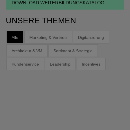
dieses
Feld
leer.
UNSERE THEMEN
Alle
Marketing & Vertrieb
Digitalisierung
Architektur & VM
Sortiment & Strategie
Kundenservice
Leadership
Incentives
NEUE TRENDMATERIALIEN AM POS
Trends fühlen: Materialien live erleben
14. Oktober 2026