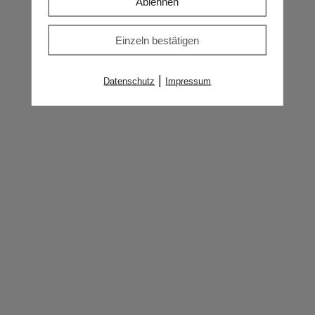
Ablehnen
Lehnen Sie sich zurück. Jetzt wird gefeiert!
Einzeln bestätigen
Angebot anfragen
|
Datenschutz
Impressum
INDIVIDUELLE EVENT-PLANUNG
Das Sorglos-Paket für besondere Erlebnisse
Angebot anfragen
WORKSHOP-MODERATION UND
PROZESSBEGLEITUNG
Mit Struktur und Dynamik zu klaren
Ergebnissen