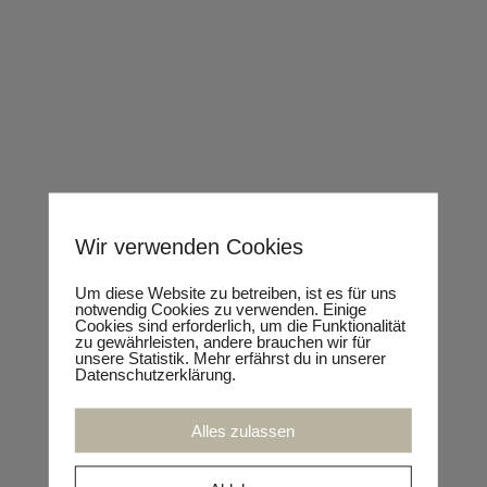
FOOD- UND GASTROTRENDS
Authentisch und originell – das sind die
Innovationen
individuellen Termin anfragen
OMNICHANNEL IM RETAIL
Wir verwenden Cookies
Worauf kommt es bei der Verknüpfung aller
Kanäle, analog und digital, an?
Um diese Website zu betreiben, ist es für uns
notwendig Cookies zu verwenden. Einige
Cookies sind erforderlich, um die Funktionalität
zu gewährleisten, andere brauchen wir für
individuellen Termin anfragen
unsere Statistik. Mehr erfährst du in unserer
Datenschutzerklärung.
Alles zulassen
VERANSTALTUNGSMODERATION