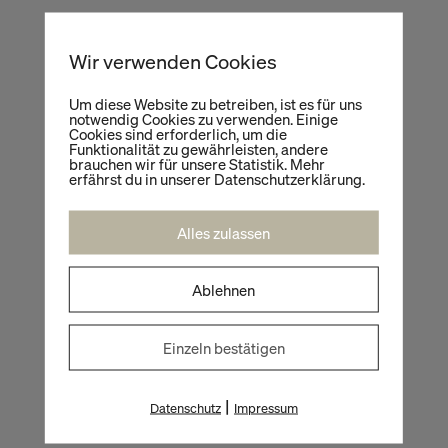
So verändert Konnektivität den Handel
Wir verwenden Cookies
individuellen Termin anfragen
Um diese Website zu betreiben, ist es für uns
notwendig Cookies zu verwenden. Einige
Cookies sind erforderlich, um die
Funktionalität zu gewährleisten, andere
VERKAUFSFÖRDERUNG UND KPIS AM POS
brauchen wir für unsere Statistik. Mehr
erfährst du in unserer Datenschutzerklärung.
Wie Retail Design den Umsatz steigern kann.
Alles zulassen
9. Dezember 2026
Ablehnen
Einzeln bestätigen
NACHHALTIGKEIT IM EINZELHANDEL
Vom Nischen-Lifestyle zum Megatrend
|
Datenschutz
Impressum
3. Dezember 2026