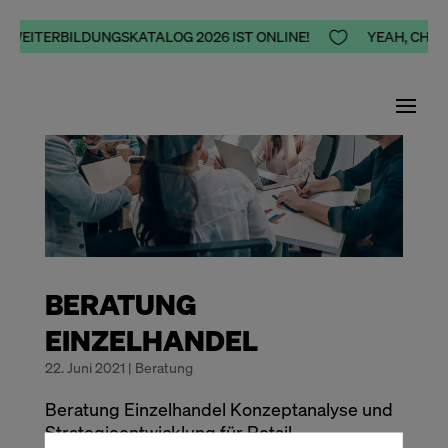
R WEITERBILDUNGSKATALOG 2026 IST ONLINE!

YEAH, CHEER
BERATUNG
EINZELHANDEL
22. Juni 2021
|
Beratung
Beratung Einzelhandel Konzeptanalyse und
Strategieentwicklung für Retail-