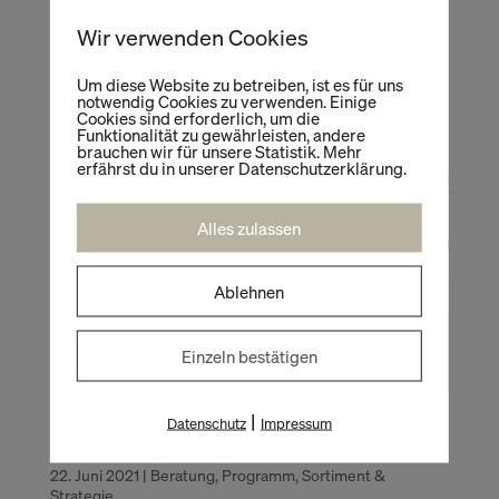
Unternehmen Sind Sie für die Zukunft gut
aufgestellt? Ist Ihr Konzept noch zeitgemäß?
Wir verwenden Cookies
Wie sieht Ihre Vertriebsstrategie aus? Auf
welche Kanäle setzen Sie und sind diese gut
Um diese Website zu betreiben, ist es für uns
notwendig Cookies zu verwenden. Einige
verknüpft? Sich diesen...
Cookies sind erforderlich, um die
Funktionalität zu gewährleisten, andere
brauchen wir für unsere Statistik. Mehr
erfährst du in unserer Datenschutzerklärung.
Alles zulassen
Ablehnen
Einzeln bestätigen
|
Datenschutz
Impressum
STORE-CHECK
22. Juni 2021
|
Beratung
,
Programm
,
Sortiment &
Strategie