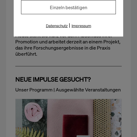
Erfolgsstrategien.
Einzeln bestätigen
Seit knapp 7 Jahren ist sie in der Startup-Szene
tätig und hat als Innovation Managerin erfolgreich
mehrere Projekte begleitet.
|
Datenschutz
Impressum
Heute steht sie kurz vor dem Abschluss ihrer
Promotion und arbeitet derzeit an einem Projekt,
das ihre Forschungsergebnisse in die Praxis
überführt.
NEUE IMPULSE GESUCHT?
Unser Programm | Ausgewählte Veranstaltungen