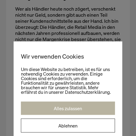
Wer als Händler heute noch zögert, verschenkt
nicht nur Geld, sondern gibt auch einen Teil
seiner Kundenschnittstelle aus der Hand. Ich bin
überzeugt: Die Händler, die Retail Media in den
nächsten Jahren professionell aufbauen, werden
nicht nur die Margenkrise besser überstehen, sie
werden die Spielregeln im Marketing-Markt aktiv
mitgestalten.
Wir verwenden Cookies
Um diese Website zu betreiben, ist es für uns
notwendig Cookies zu verwenden. Einige
Unsere heutige Kolumnistin
Cookies sind erforderlich, um die
Funktionalität zu gewährleisten, andere
Laura Keßler
brauchen wir für unsere Statistik. Mehr
erfährst du in unserer Datenschutzerklärung.
PHD Candidate | Innovation Manager
Laura Keßler
ist Wissenschaftlerin mit
Alles zulassen
Schwerpunkt auf Digitalisierung und Innovation
im Handel. Ihre aktuelle Forschung konzentriert
sich auf digitale Prozesse im
Ablehnen
Lebensmitteleinzelhandel sowie auf