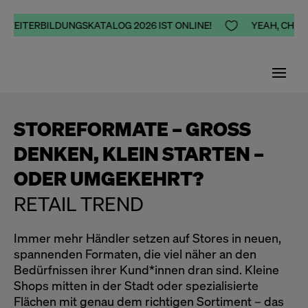
R WEITERBILDUNGSKATALOG 2026 IST ONLINE!

YEAH, CHEER
STOREFORMATE – GROSS D
ENKEN, KLEIN STARTEN – O
DER UMGEKEHRT?
RETAIL TREND
Immer mehr Händler setzen auf Stores in neuen,
spannenden Formaten, die viel näher an den
Bedürfnissen ihrer Kund*innen dran sind. Kleine
Shops mitten in der Stadt oder spezialisierte
Flächen mit genau dem richtigen Sortiment – das