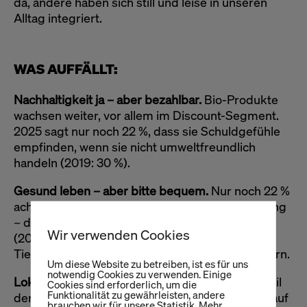
da, andere haben sich still und leise in unseren
Alltag integriert.
WAS AUFFÄLLT:
Nachhaltigkeit ja – aber bezahlbar.
Bio-Produkte
wachsen weiter, vor allem im Discount-Segment.
2025 sagt nur noch 22 %, dass sie Schuldgefühle
empfinden, wenn sie nicht umweltfreundlich
handeln (2019: 30 %).
Gesund leben – aber bitte bequem.
Nur noch 22 %
achten beim Einkauf aktiv auf gesunde Ernährung
– das sind sogar weniger als vor der Pandemie
Wir verwenden Cookies
(2020: 29%). Schnelle Lösungen wie
Tiefkühlgerichte oder Trinkmahlzeiten liegen vorn.
Um diese Website zu betreiben, ist es für uns
notwendig Cookies zu verwenden. Einige
Lokal unterstützen? Eher gelegentlich.
Der Anteil
Cookies sind erforderlich, um die
Funktionalität zu gewährleisten, andere
derer, die bewusst lokal einkaufen, ist von 31 % auf
brauchen wir für unsere Statistik. Mehr