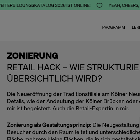
EITERBILDUNGSKATALOG 2026 IST ONLINE!

YEAH, CHEERS, 
PROGRAMM
LER
ZONIERUNG
RETAIL HACK – WIE STRUKTURIE
BERSICHTLICH WIRD?
Die Neueröffnung der Traditionsfiliale am Kölner Neu
Details, wie der Andeutung der Kölner Brücken oder 
mir ist begeistert. Auch die Retail-Expertin in mir.
Zonierung als Gestaltungsprinzip:
Die Neugestaltung d
Besucher durch den Raum leitet und unterschiedliche
Fläche mehrere kleine Flächen, die in sich gestaltet 