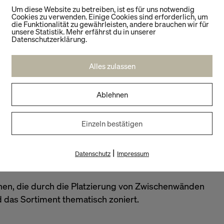
Um diese Website zu betreiben, ist es für uns notwendig
und tragen dazu bei, die Customer Journey klar und
Cookies zu verwenden. Einige Cookies sind erforderlich, um
lten, zu flanieren und sich inspirieren zu lassen.
die Funktionalität zu gewährleisten, andere brauchen wir für
unsere Statistik. Mehr erfährst du in unserer
Datenschutzerklärung.
Alles zulassen
te schaffen eine visuelle Abgrenzung und geben
ientierung und eine visuelle Struktur bietet.
n die einzelnen Zonen voneinander ab und fördern
Ablehnen
d der Übergang zwischen den Abteilungen sanft und
Einzeln bestätigen
renträger entstehen intentionelle Blickachsen, die
Raumtiefe betonen. Zusätzlich trägt die Anpassung
|
Datenschutz
Impressum
jeweiligen Bereiche zusätzlich zur Schaffung
hen, die durch die Platzierung von Zwischenwänden
das Sortiment thematisch zoniert.