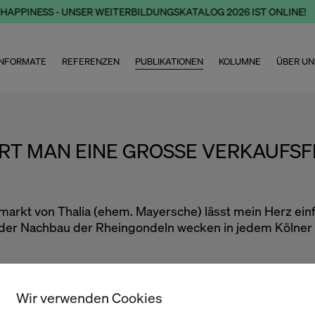
HAPPINESS - UNSER WEITERBILDUNGSKATALOG 2026 IST ONLINE!
NFORMATE
REFERENZEN
PUBLIKATIONEN
KOLUMNE
ÜBER UN
RT MAN EINE GROSSE VERKAUFSFLÄ
markt von Thalia (ehem. Mayersche) lässt mein Herz ein
der Nachbau der Rheingondeln wecken in jedem Kölner ei
er Filiale zeigt, wie eine durchdachte Zonierung
Wir verwenden Cookies
 Bereiche schafft. So werden aus einer riesigen
sind. Deckeninstallationen, Bodenbeläge und