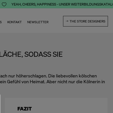

YEAH, CHEERS, HAPPINESS - UNSER WEITERBILDUNGSKATALOG 
THE STORE DESIGNERS
S
KONTAKT
NEWSLETTER
CHE, SODASS SIE Ü
fach nur höherschlagen. Die liebevollen kölschen
n Gefühl von Heimat. Aber nicht nur die Kölnerin in
FAZIT