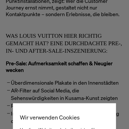
Punktinstallationen, zeigt: Wer die Customer
Journey ernst nimmt, gestaltet nicht nur
Kontaktpunkte – sondern Erlebnisse, die bleiben.
WAS LOUIS VUITTON HIER RICHTIG
GEMACHT HAT? EINE DURCHDACHTE PRE-,
IN- UND AFTER-SALE-INSZENIERUNG:
Pre-Sale: Aufmerksamkeit schaffen & Neugier
wecken
Überdimensionale Plakate in den Innenstädten
AR-Filter auf Social Media, die
Sehenswürdigkeiten in Kusama-Kunst zeigten
Riesige Punkt-Installationen an den Stores
Im Schaufenster: eine bewegliche Nachbildung
Wir verwenden Cookies
der Künstlerin, die live „malte“