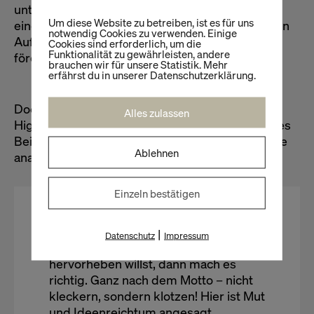
unterliegt, wie alles den aktuellen Trends. Aber
Um diese Website zu betreiben, ist es für uns
eines haben sie alle immer gemeinsam: sie sollen
notwendig Cookies zu verwenden. Einige
Aufmerksamkeit erregen und den Verkauf
Cookies sind erforderlich, um die
Funktionalität zu gewährleisten, andere
fördern.
brauchen wir für unsere Statistik. Mehr
erfährst du in unserer Datenschutzerklärung.
Doch worauf kommt es bei solchen visuellen
Alles zulassen
Highlights eigentlich an? Lasst es uns anhand des
Beispiels dieser Ecke im Pariser L’Occitane Store
Ablehnen
analysieren:
Einzeln bestätigen
FAZIT:
|
Datenschutz
Impressum
Zusammengefasst, wenn du was
hervorheben willst, dann mach es
richtig. Ganz nach dem Motto – nicht
kleckern, sondern klotzen! Hier ist Mut
und Ideenreichtum angesagt.