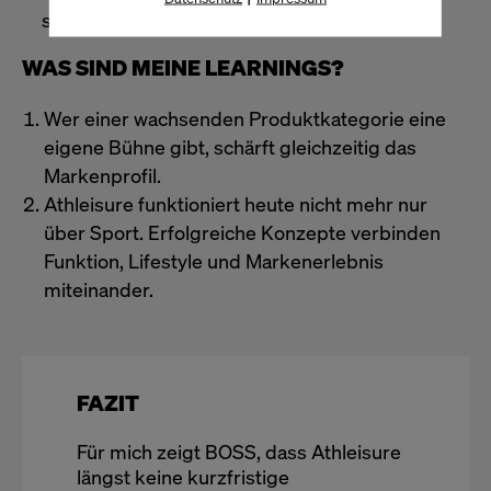
schafft zusätzliche Berührungspunkte.
WAS SIND MEINE LEARNINGS?
Wer einer wachsenden Produktkategorie eine
eigene Bühne gibt, schärft gleichzeitig das
Markenprofil.
Athleisure funktioniert heute nicht mehr nur
über Sport. Erfolgreiche Konzepte verbinden
Funktion, Lifestyle und Markenerlebnis
miteinander.
FAZIT
Für mich zeigt BOSS, dass Athleisure
längst keine kurzfristige