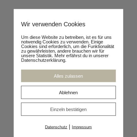
beginnt damit im Kopf
Wir verwenden Cookies
individuellen Termin anfragen
Um diese Website zu betreiben, ist es für uns
notwendig Cookies zu verwenden. Einige
Cookies sind erforderlich, um die Funktionalität
zu gewährleisten, andere brauchen wir für
DIGITALE TOUCHPOINTS IM HANDEL
unsere Statistik. Mehr erfährst du in unserer
Datenschutzerklärung.
Aus Sicht der Customer Journey - was macht
wo und wie Sinn?
Alles zulassen
individuellen Termin anfragen
Ablehnen
Einzeln bestätigen
ZIELGRUPPENANALYSE
|
Datenschutz
Impressum
Kundenzentrierte Retail-Strategien auf Basis
von Sinus-Milieus