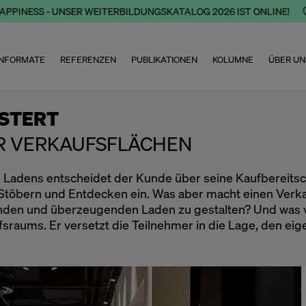
INESS - UNSER WEITERBILDUNGSKATALOG 2026 IST ONLINE!

NFORMATE
REFERENZEN
PUBLIKATIONEN
KOLUMNE
ÜBER UN
ISTERT
ER VERKAUFSFLÄCHEN
s Ladens entscheidet der Kunde über seine Kaufbereitsc
Stöbern und Entdecken ein. Was aber macht einen Verka
enden und überzeugenden Laden zu gestalten? Und was v
aums. Er versetzt die Teilnehmer in die Lage, den eige