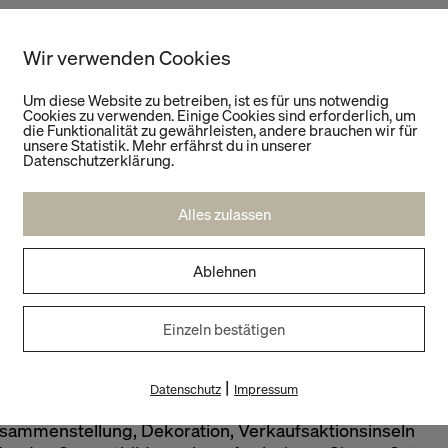
?
Wir verwenden Cookies
mgestaltung beachten?
Um diese Website zu betreiben, ist es für uns notwendig
n werden?
Cookies zu verwenden. Einige Cookies sind erforderlich, um
die Funktionalität zu gewährleisten, andere brauchen wir für
rundriss?
unsere Statistik. Mehr erfährst du in unserer
Datenschutzerklärung.
timente zusammen?
Alles zulassen
 Raum?
Ablehnen
nnvoll?
Einzeln bestätigen
 Praxis einzelne Faktoren erarbeitet wie z. B.
|
Datenschutz
Impressum
mentsgliederung. Dabei wird überprüft, ob
sammenstellung, Dekoration, Verkaufsaktionsinseln