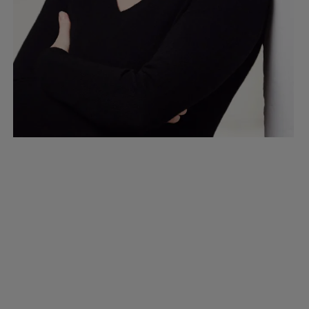
THE RETAIL EXPERIENCE GMBH
Silvia Talmon ist Geschäftsführerin der Retail Experience
GmbH. Sie gründete 2004 zunächst das Designbüro THE
STORE DESIGNERS mit den Schwerpunkten Retail Beratung,
Retail Design und Architektur sowie Retail Digital. 2014 folgte
die Gründung von The Retail Academy als freie
Bildungsinstitution mit den Schwerpunkten Retail-Beratung
und -Weiterbildung. Die mittlerweile fusionierten
Produktmarken beraten Unternehmen wie IKEA, REWE, WMF,
Porsche oder Hugo Boss..