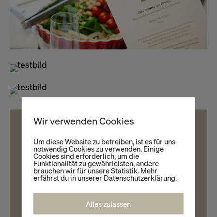
Wir verwenden Cookies
KEYFACTS
Um diese Website zu betreiben, ist es für uns
Fachforum
notwendig Cookies zu verwenden. Einige
Cookies sind erforderlich, um die
Thema: Sortimente
Funktionalität zu gewährleisten, andere
brauchen wir für unsere Statistik. Mehr
The New Yorker, Harbour Club, Köln
erfährst du in unserer Datenschutzerklärung.
26.09.2014
Alles zulassen
Fachsprecher: IKEA, Galeria