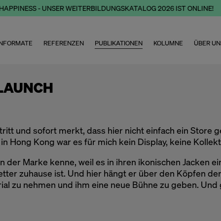
APPINESS - UNSER WEITERBILDUNGSKATALOG 2026 IST ONLINE!
NFORMATE
REFERENZEN
PUBLIKATIONEN
KOLUMNE
ÜBER UN
ELAUNCH
tt und sofort merkt, dass hier nicht einfach ein Store 
 in Hong Kong war es für mich kein Display, keine Kollek
iven der Marke kenne, weil es in ihren ikonischen Jacken
Wetter zuhause ist. Und hier hängt er über den Köpfen d
rial zu nehmen und ihm eine neue Bühne zu geben. Und g