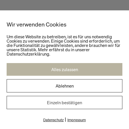
 auf den Hafen von Kowloon. Ein Ort, an dem
Wir verwenden Cookies
 Marken Position beziehen.
Um diese Website zu betreiben, ist es für uns notwendig
Cookies zu verwenden. Einige Cookies sind erforderlich, um
t verdichtet. Jeder Quadratmeter erzählt eine
die Funktionalität zu gewährleisten, andere brauchen wir für
unsere Statistik. Mehr erfährst du in unserer
al.
Datenschutzerklärung.
. Die große Glasfront mit einem kreisförmigen
Alles zulassen
n fließen ineinander.
Ablehnen
in denen Nischen eingelassen sind. Eine
 Glasflächen, die Transparenz schaffen. Jedes Detail
Einzeln bestätigen
|
um ich Stone Island so spannend finde. Es geht nie
Datenschutz
Impressum
terial wird hinterfragt, jedes Experiment bekommt