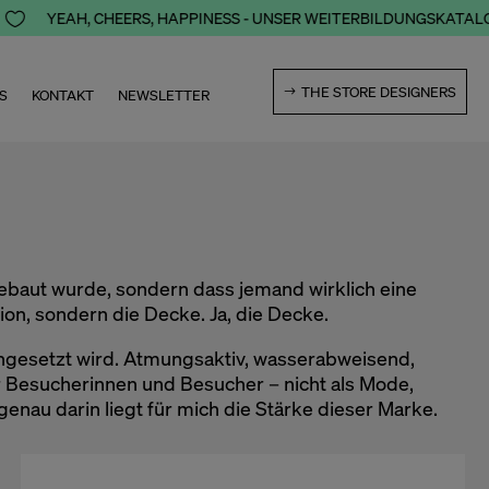

YEAH, CHEERS, HAPPINESS - UNSER WEITERBILDUNGSKATALOG 
THE STORE DESIGNERS
S
KONTAKT
NEWSLETTER
gebaut wurde, sondern dass jemand wirklich eine
tion, sondern die Decke. Ja, die Decke.
 eingesetzt wird. Atmungsaktiv, wasserabweisend,
er Besucherinnen und Besucher – nicht als Mode,
enau darin liegt für mich die Stärke dieser Marke.