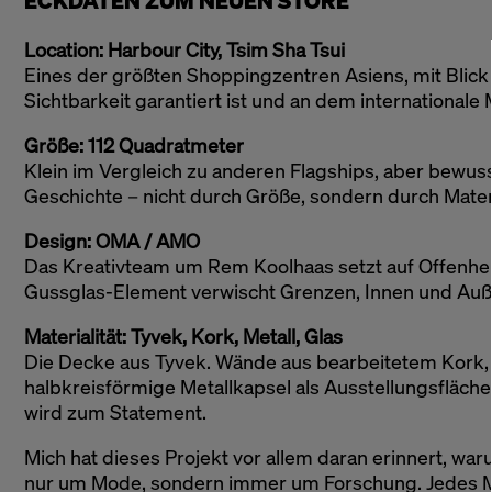
ECKDATEN ZUM NEUEN STORE
Location: Harbour City, Tsim Sha Tsui
Eines der größten Shoppingzentren Asiens, mit Blick
Sichtbarkeit garantiert ist und an dem internationale
Größe: 112 Quadratmeter
Klein im Vergleich zu anderen Flagships, aber bewuss
Geschichte – nicht durch Größe, sondern durch Materi
Design: OMA / AMO
Das Kreativteam um Rem Koolhaas setzt auf Offenheit
Gussglas-Element verwischt Grenzen, Innen und Auße
Materialität: Tyvek, Kork, Metall, Glas
Die Decke aus Tyvek. Wände aus bearbeitetem Kork, 
halbkreisförmige Metallkapsel als Ausstellungsfläche.
wird zum Statement.
Mich hat dieses Projekt vor allem daran erinnert, war
nur um Mode, sondern immer um Forschung. Jedes Ma