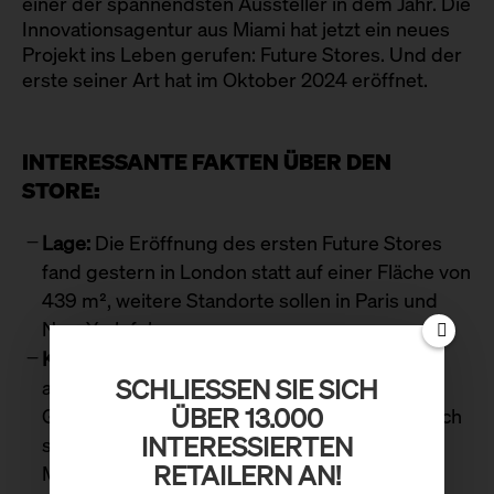
einer der spannendsten Aussteller in dem Jahr. Die
Innovationsagentur aus Miami hat jetzt ein neues
Projekt ins Leben gerufen: Future Stores. Und der
erste seiner Art hat im Oktober 2024 eröffnet.
INTERESSANTE FAKTEN ÜBER DEN
STORE:
Lage:
Die Eröffnung des ersten Future Stores
fand gestern in London statt auf einer Fläche von
439 m², weitere Standorte sollen in Paris und
New York folgen
Konzept:
Die Future Stores sollen die Antwort
SCHLIESSEN SIE SICH Ü
auf die Einkaufsgewohnheiten der GenZ und
BER 13.000 I
Gen Alpha sein – ein immersiver Raum, der sich
NTERESSIERTEN R
ständig verändert. Hier sollen wechselnde
ETAILERN AN!
Marken in Zukunft mit bunten Bildwelten