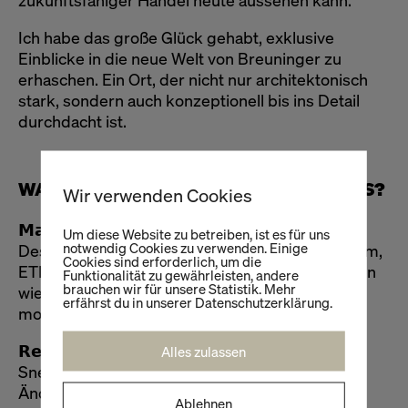
zukunftsfähiger Handel heute aussehen kann.
Ich habe das große Glück gehabt, exklusive
Einblicke in die neue Welt von Breuninger zu
erhaschen. Ein Ort, der nicht nur architektonisch
stark, sondern auch konzeptionell bis ins Detail
durchdacht ist.
WAS MACHT DEN STORE SO BESONDERS?
Wir verwenden Cookies
𝗠𝗮𝗿𝗸𝗲𝗻𝘄𝗲𝗹𝘁 𝗺𝗶𝘁 𝗪𝗼𝘄-𝗙𝗮𝗸𝘁𝗼𝗿
Um diese Website zu betreiben, ist es für uns
notwendig Cookies zu verwenden. Einige
Designermarken wie Jil Sander, Victoria Beckham,
Cookies sind erforderlich, um die
ETRO oder Max Mara treffen auf Beauty-Grössen
Funktionalität zu gewährleisten, andere
brauchen wir für unsere Statistik. Mehr
wie Chanel, Tom Ford, Diptyque und Byredo –
erfährst du in unserer Datenschutzerklärung.
modern, hochwertig, visuell stark inszeniert.
𝗥𝗲𝘁𝗮𝗶𝗹-𝗦𝗲𝗿𝘃𝗶𝗰𝗲𝘀 𝗺𝗶𝘁 𝗦𝘂𝗯𝘀𝘁𝗮𝗻𝘇
Alles zulassen
Sneaker Cleaning, Personal Shopping, ein
Änderungsatelier direkt in die Fläche integriert.
Ablehnen