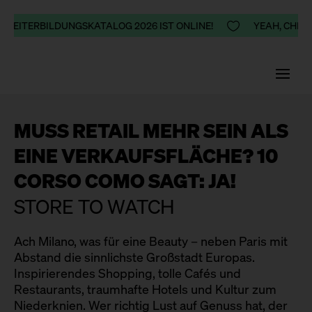
 WEITERBILDUNGSKATALOG 2026 IST ONLINE!

YEAH, CHEER
MUSS RETAIL MEHR SEIN ALS
EINE VERKAUFSFLÄCHE? 10
CORSO COMO SAGT: JA!
STORE TO WATCH
Ach Milano, was für eine Beauty – neben Paris mit
Abstand die sinnlichste Großstadt Europas.
Inspirierendes Shopping, tolle Cafés und
Restaurants, traumhafte Hotels und Kultur zum
Niederknien. Wer richtig Lust auf Genuss hat, der