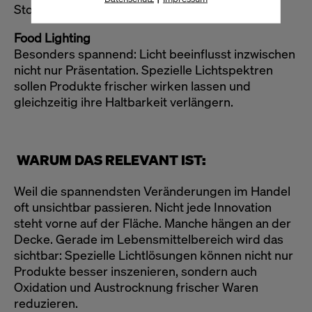
Storestrukturen.
Food Lighting
Besonders spannend: Licht beeinflusst inzwischen
nicht nur Präsentation. Spezielle Lichtspektren
sollen Produkte frischer wirken lassen und
gleichzeitig ihre Haltbarkeit verlängern.
WARUM DAS RELEVANT IST:
Weil die spannendsten Veränderungen im Handel
oft unsichtbar passieren. Nicht jede Innovation
steht vorne auf der Fläche. Manche hängen an der
Decke. Gerade im Lebensmittelbereich wird das
sichtbar: Spezielle Lichtlösungen können nicht nur
Produkte besser inszenieren, sondern auch
Oxidation und Austrocknung frischer Waren
reduzieren.