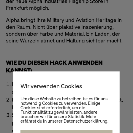
der neue Alpha Industries Flagship Store in
Frankfurt möglich.
Alpha bringt ihre Military und Aviation Heritage in
den Raum. Nicht über plakative Inszenierung,
sondern über Farbe und Material. Ein Laden, der
seine Wurzeln atmet und Haltung sichtbar macht.
WIE DU DIESEN HACK ANWENDEN
KANNST:
Finde die Farb DNA deiner Marke. Bei Alpha
Wir verwenden Cookies
sind das Oliv, Khaki, Grau und Signalakzente.
Um diese Website zu betreiben, ist es für uns
Kombiniere Kontrastmaterialien. Rau und glatt,
notwendig Cookies zu verwenden. Einige
Metall und Textil, Leder und Netz.
Cookies sind erforderlich, um die
Funktionalität zu gewährleisten, andere
Setze gezielte Signalfarben. Dezent, aber
brauchen wir für unsere Statistik. Mehr
erfährst du in unserer Datenschutzerklärung.
präzise, um Spannung und Dynamik zu
erzeugen.