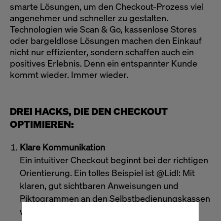
smarte Lösungen, um den Checkout-Prozess viel
angenehmer und schneller zu gestalten.
Technologien wie Scan & Go, kassenlose Stores
oder bargeldlose Lösungen machen den Einkauf
nicht nur effizienter, sondern schaffen auch ein
positives Erlebnis. Denn ein entspannter Kunde
kommt wieder. Immer wieder.
DREI HACKS, DIE DEN CHECKOUT
OPTIMIEREN:
Klare Kommunikation
Ein intuitiver Checkout beginnt bei der richtigen
Orientierung. Ein tolles Beispiel ist @Lidl: Mit
klaren, gut sichtbaren Anweisungen und
Piktogrammen an den Selbstbedienungskassen
wird der Prozess verständlich. Die Kunden