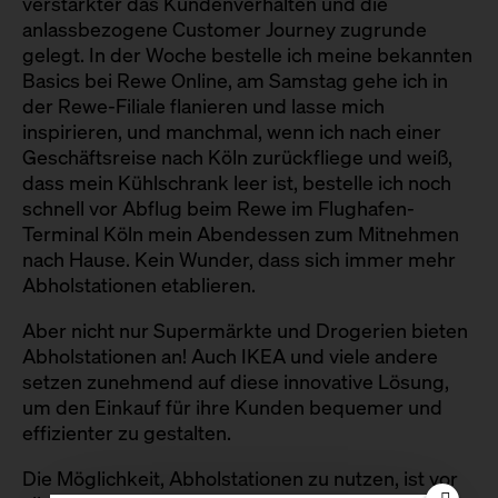
verstärkter das Kundenverhalten und die
anlassbezogene Customer Journey zugrunde
gelegt. In der Woche bestelle ich meine bekannten
Basics bei Rewe Online, am Samstag gehe ich in
der Rewe-Filiale flanieren und lasse mich
inspirieren, und manchmal, wenn ich nach einer
Geschäftsreise nach Köln zurückfliege und weiß,
dass mein Kühlschrank leer ist, bestelle ich noch
schnell vor Abflug beim Rewe im Flughafen-
Terminal Köln mein Abendessen zum Mitnehmen
nach Hause. Kein Wunder, dass sich immer mehr
Abholstationen etablieren.
Aber nicht nur Supermärkte und Drogerien bieten
Abholstationen an! Auch IKEA und viele andere
setzen zunehmend auf diese innovative Lösung,
um den Einkauf für ihre Kunden bequemer und
effizienter zu gestalten.
Die Möglichkeit, Abholstationen zu nutzen, ist vor