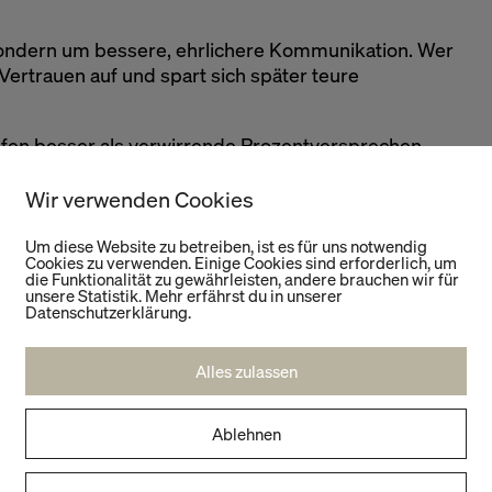
 sondern um bessere, ehrlichere Kommunikation. Wer
ertrauen auf und spart sich später teure
ufen besser als verwirrende Prozentversprechen.
Wir verwenden Cookies
s ein Preisnachlass für das gesamte Sortiment gilt,
ssen dort stehen, wo der Rabatt beworben wird.
Um diese Website zu betreiben, ist es für uns notwendig
Cookies zu verwenden. Einige Cookies sind erforderlich, um
die Funktionalität zu gewährleisten, andere brauchen wir für
unsere Statistik. Mehr erfährst du in unserer
Datenschutzerklärung.
Alles zulassen
 kundenfreundlich:
Ablehnen
ls „20 Prozent auf alles“ mit Sternchen.