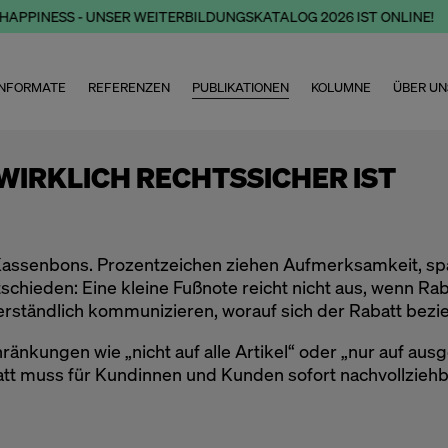
APPINESS - UNSER WEITERBILDUNGSKATALOG 2026 IST ONLINE!
NFORMATE
REFERENZEN
PUBLIKATIONEN
KOLUMNE
ÜBER UN
WIRKLICH RECHTSSICHER IST
assenbons. Prozentzeichen ziehen Aufmerksamkeit, spar
tschieden: Eine kleine Fußnote reicht nicht aus, wenn 
verständlich kommunizieren, worauf sich der Rabatt bezie
änkungen wie „nicht auf alle Artikel“ oder „nur auf aus
att muss für Kundinnen und Kunden sofort nachvollziehb