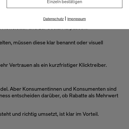
Einzeln bestätigen
chaft stehen. Fußnoten alleine reichen nicht mehr.
|
Datenschutz
Impressum
 Newsletter und zur Social Ad passen.
ten, müssen diese klar benannt oder visuell
ehr Vertrauen als ein kurzfristiger Klicktreiber.
andel. Aber Konsumentinnen und Konsumenten sind
rness entscheiden darüber, ob Rabatte als Mehrwert
ht und richtig umsetzt, ist klar im Vorteil.