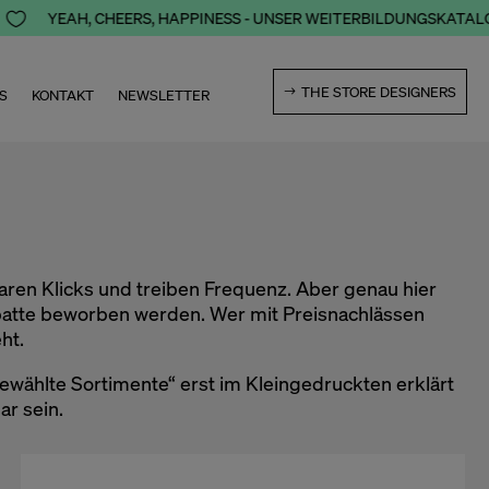

YEAH, CHEERS, HAPPINESS - UNSER WEITERBILDUNGSKATALOG 
THE STORE DESIGNERS
S
KONTAKT
NEWSLETTER
en Klicks und treiben Frequenz. Aber genau hier
Rabatte beworben werden. Wer mit Preisnachlässen
ht.
gewählte Sortimente“ erst im Kleingedruckten erklärt
ar sein.