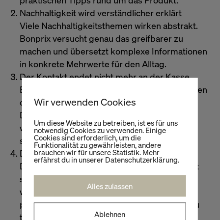
praktischen Tipps rund um das Produkt.
Nachhaltigkeit wird verständlicher erklärt
Viele Nachhaltigkeitsthemen wirken abstrakt.
Bonprix versucht genau das greifbarer zu
machen und übersetzt komplexe Informationen
in konkrete Mehrwerte für den Alltag.
Der Kontakt endet nicht mehr an der Kasse
Besonders spannend finde ich den zusätzlichen
Wir verwenden Cookies
digitalen Touchpoint nach dem Kauf.
Die Marke bleibt über den Produktpass
Um diese Website zu betreiben, ist es für uns
weiterhin präsent und kann Kund*innen auch
notwendig Cookies zu verwenden. Einige
Cookies sind erforderlich, um die
später noch begleiten.
Funktionalität zu gewährleisten, andere
brauchen wir für unsere Statistik. Mehr
Denim wird zur Pilotfläche für Innovation
erfährst du in unserer Datenschutzerklärung.
Der Fokus auf Jeans, Shorts und Röcke macht
strategisch Sinn. Denim gehört zu den
Alles zulassen
wichtigsten Sortimenten und eignet sich
perfekt, um neue digitale Services sichtbar zu
Ablehnen
testen.